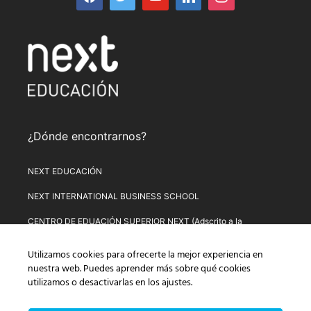
¿Dónde encontrarnos?
NEXT EDUCACIÓN
NEXT INTERNATIONAL BUSINESS SCHOOL
CENTRO DE EDUACIÓN SUPERIOR NEXT (Adscrito a la
Universitat de Lleida)
Utilizamos cookies para ofrecerte la mejor experiencia en
PLATAFORMA DE FORMACIÓN NEXT
nuestra web. Puedes aprender más sobre qué cookies
utilizamos o desactivarlas en los
ajustes
.
Aviso Legal
–
Política de Privacidad
–
Términos y condiciones de
compra
–
Política de Precios
–
Normativa de Next Educación
–
Formulario de Desistimiento