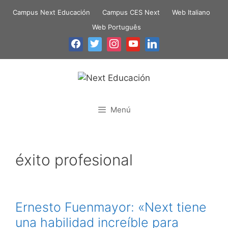
Campus Next Educación
Campus CES Next
Web Italiano
Web Português
Menú
éxito profesional
Ernesto Fuenmayor: «Next tiene
una habilidad increíble para