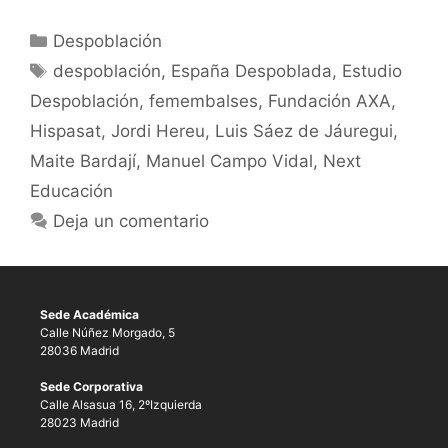
Despoblación
despoblación
,
España Despoblada
,
Estudio
Despoblación
,
femembalses
,
Fundación AXA
,
Hispasat
,
Jordi Hereu
,
Luis Sáez de Jáuregui
,
Maite Bardají
,
Manuel Campo Vidal
,
Next
Educación
Deja un comentario
Sede Académica
Calle Núñez Morgado, 5
28036 Madrid
Sede Corporativa
Calle Alsasua 16, 2ºIzquierda
28023 Madrid