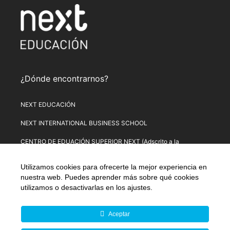
¿Dónde encontrarnos?
NEXT EDUCACIÓN
NEXT INTERNATIONAL BUSINESS SCHOOL
CENTRO DE EDUACIÓN SUPERIOR NEXT (Adscrito a la
Universitat de Lleida)
Utilizamos cookies para ofrecerte la mejor experiencia en
PLATAFORMA DE FORMACIÓN NEXT
nuestra web. Puedes aprender más sobre qué cookies
utilizamos o desactivarlas en los
ajustes
.
Aviso Legal
–
Política de Privacidad
–
Términos y condiciones de
compra
–
Política de Precios
–
Normativa de Next Educación
–
Formulario de Desistimiento
Aceptar
© Copyright 2026 Next Educación, S.L. | CIF: B-67803114 |