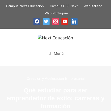
Campus Next Educación
Campus CES Next
Web Italiano
Web Português
Menú
Creación y Aceleración Empresarial
Qué estudiar para ser
emprendedor de éxito: carreras y
formación