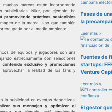
ad, muchas marcas están incorporando
publicitarias. Nike, por ejemplo, ha
Fases de una
 promoviendo prácticas sostenibles
la precampañ
 imagen de la marca, sino que también
 preocupada por el medio ambiente.
Leer más »
íficos de equipos y jugadores son una
Fuentes de f
ajando estrechamente con selecciones
startups: FF
ar
contenido exclusivo y promociones
 aprovechar la lealtad de los fans y
Venture Capi
Leer más »
o la publicidad en eventos deportivos.
alizar sus mensajes y optimizar el
El gestor qu
sung, por ejemplo, está empleando