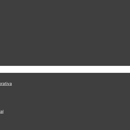
rativa
al