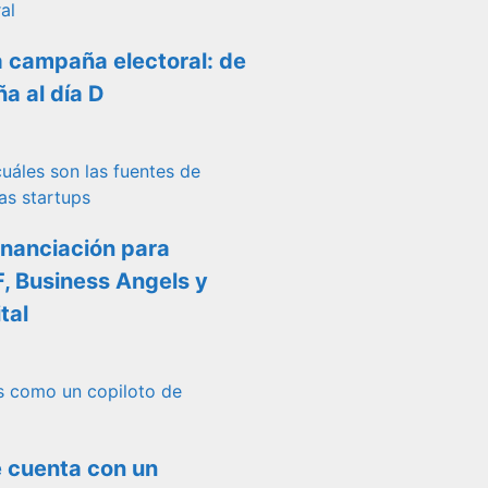
 campaña electoral: de
a al día D
inanciación para
F, Business Angels y
tal
e cuenta con un