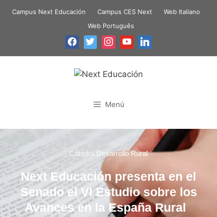
Campus Next Educación
Campus CES Next
Web Italiano
Web Português
Menú
Cátedra Desarrollo Rural
Next Educación presenta en el
Senado el VI Estudio sobre los
Avances en la España Rural