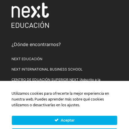
¿Dónde encontrarnos?
NEXT EDUCACIÓN
NEXT INTERNATIONAL BUSINESS SCHOOL
CENTRO DE EDUACIÓN SUPERIOR NEXT (Adscrito a la
Universitat de Lleida)
Utilizamos cookies para ofrecerte la mejor experiencia en
PLATAFORMA DE FORMACIÓN NEXT
nuestra web. Puedes aprender más sobre qué cookies
utilizamos o desactivarlas en los
ajustes
.
Aviso Legal
–
Política de Privacidad
–
Términos y condiciones de
compra
–
Política de Precios
–
Normativa de Next Educación
–
Formulario de Desistimiento
Aceptar
© Copyright 2026 Next Educación, S.L. | CIF: B-67803114 |