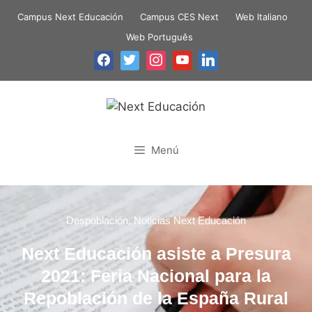
Campus Next Educación
Campus CES Next
Web Italiano
Web Português
Menú
Despoblación
,
Noticias Next Educación
Next Educación asiste a Presura
2021: Feria Nacional para la
Repoblación de la España Rural