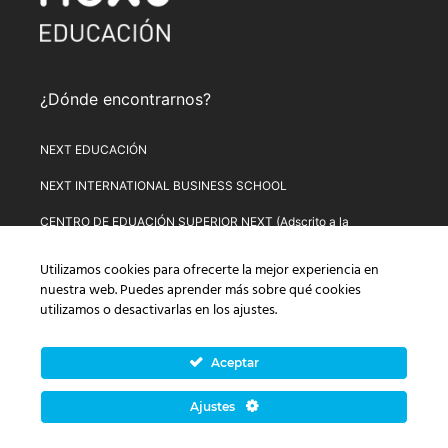
¿Dónde encontrarnos?
NEXT EDUCACIÓN
NEXT INTERNATIONAL BUSINESS SCHOOL
CENTRO DE EDUACIÓN SUPERIOR NEXT (Adscrito a la
Universitat de Lleida)
Utilizamos cookies para ofrecerte la mejor experiencia en
PLATAFORMA DE FORMACIÓN NEXT
nuestra web. Puedes aprender más sobre qué cookies
utilizamos o desactivarlas en los
ajustes
.
Aviso Legal
–
Política de Privacidad
–
Términos y condiciones de
compra
–
Política de Precios
–
Normativa de Next Educación
–
Formulario de Desistimiento
Aceptar
© Copyright 2026 Next Educación, S.L. | CIF: B-67803114 |
Ajustes
Todos los derechos reservados | C/ Alsasua, 16. 28023
Madrid, España (UE).