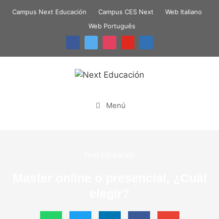
Campus Next Educación
Campus CES Next
Web Italiano
Web Português
Menú
Next Educación
Master online o presencial, ¿Cuál
elegir?