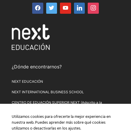
¿Dónde encontrarnos?
NEXT EDUCACIÓN
NEXT INTERNATIONAL BUSINESS SCHOOL
CENTRO DE EDUACIÓN SUPERIOR NEXT (Adscrito a la
Universitat de Lleida)
Utilizamos cookies para ofrecerte la mejor experiencia en
PLATAFORMA DE FORMACIÓN NEXT
nuestra web. Puedes aprender más sobre qué cookies
utilizamos o desactivarlas en los
ajustes
.
Aviso Legal
–
Política de Privacidad
–
Términos y condiciones de