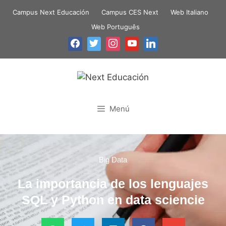
Campus Next Educación
Campus CES Next
Web Italiano
Web Português
Menú
Big Data
La importancia de los lenguajes
SQL y Python en data sciencie