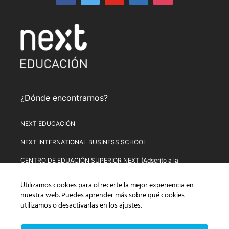
¿Dónde encontrarnos?
NEXT EDUCACIÓN
NEXT INTERNATIONAL BUSINESS SCHOOL
CENTRO DE EDUACIÓN SUPERIOR NEXT (Adscrito a la
Universitat de Lleida)
Utilizamos cookies para ofrecerte la mejor experiencia en
PLATAFORMA DE FORMACIÓN NEXT
nuestra web. Puedes aprender más sobre qué cookies
utilizamos o desactivarlas en los
ajustes
.
Aviso Legal
–
Política de Privacidad
–
Términos y condiciones de
compra
–
Política de Precios
–
Normativa de Next Educación
–
Formulario de Desistimiento