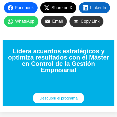
Facebook
Share on X
LinkedIn
WhatsApp
Email
Copy Link
Lidera acuerdos estratégicos y
optimiza resultados con el Máster
en Control de la Gestión
Empresarial
Descubrir el programa