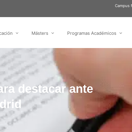
Campus N
cación
Másters
Programas Académicos
ara destacar ante
drid