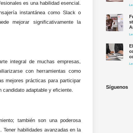
fesionales es una habilidad esencial.
Le
sajería instantánea como Slack o
F
de mejorar significativamente la
s
A
Le
E
c
c
arte integral de muchas empresas,
Le
iliarizarse con herramientas como
 mejores prácticas para participar
Síguenos
n candidato adaptable y eficiente.
miento; también son una poderosa
. Tener habilidades avanzadas en la