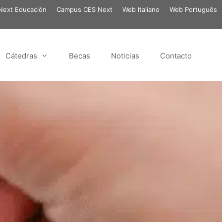
ext Educación
Campus CES Next
Web Italiano
Web Português
Cátedras
Becas
Noticias
Contacto