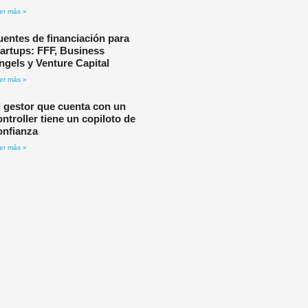
er más »
uentes de financiación para
tartups: FFF, Business
ngels y Venture Capital
er más »
l gestor que cuenta con un
ontroller tiene un copiloto de
onfianza
er más »