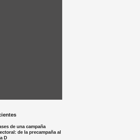
cientes
ases de una campaña
lectoral: de la precampaña al
ía D