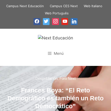
Campus Next Educación
Campus CES Next
Web Italiano
Web Português
Menú
Despoblación
,
Foro Next
Frances Boya: “El Reto
Demográfico es también un Reto
Democrático”