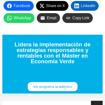
Facebook
Share on X
LinkedIn
WhatsApp
Email
Copy Link
Lidera la implementación de
estrategias responsables y
rentables con el Máster en
Economía Verde
Ver programa académico