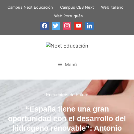
Campus Next Educación
Campus CES Next
Web Italiano
Web Português
Menú
Encuentros de Futuro
“España tiene una gran
oportunidad con el desarrollo del
hidrógeno renovable”: Antonio