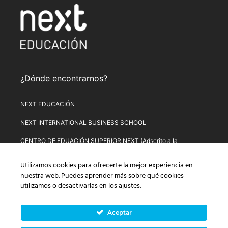
¿Dónde encontrarnos?
NEXT EDUCACIÓN
NEXT INTERNATIONAL BUSINESS SCHOOL
CENTRO DE EDUACIÓN SUPERIOR NEXT (Adscrito a la
Universitat de Lleida)
Utilizamos cookies para ofrecerte la mejor experiencia en
PLATAFORMA DE FORMACIÓN NEXT
nuestra web. Puedes aprender más sobre qué cookies
utilizamos o desactivarlas en los
ajustes
.
Aviso Legal
–
Política de Privacidad
–
Términos y condiciones de
compra
–
Política de Precios
–
Normativa de Next Educación
–
Formulario de Desistimiento
Aceptar
© Copyright 2026 Next Educación, S.L. | CIF: B-67803114 |