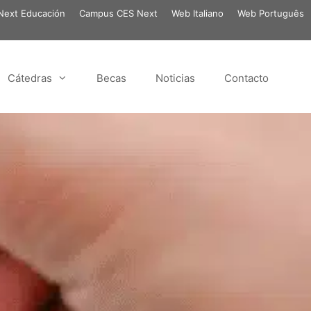
ext Educación
Campus CES Next
Web Italiano
Web Português
Cátedras
Becas
Noticias
Contacto