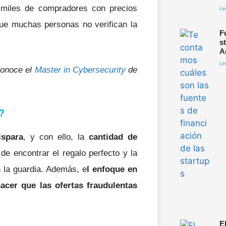
a miles de compradores con precios
Le
ue muchas personas no verifican la
F
s
A
Le
Conoce el
Master in Cybersecurity
de
?
ispara
, y con ello, la
cantidad de
 de encontrar el regalo perfecto y la
 la guardia. Además, e
l enfoque en
cer que las ofertas fraudulentas
E