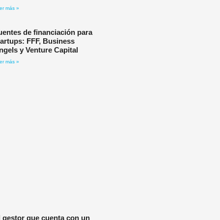
er más »
uentes de financiación para
tartups: FFF, Business
ngels y Venture Capital
er más »
l gestor que cuenta con un