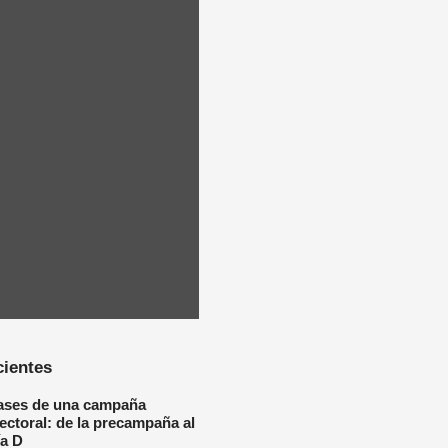
cientes
ases de una campaña
lectoral: de la precampaña al
ía D