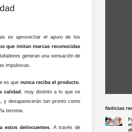
idad
as es aprovechar el apuro de los
pos que imitan marcas reconocidas
stafadores generan una sensación de
as impulsivas.
le es que
nunca reciba el producto
.
a calidad
, muy distinto a lo que se
a, y desaparecerán tan pronto como
Noticias re
ña termine.
F
e
a estos delincuentes
. A través de
d