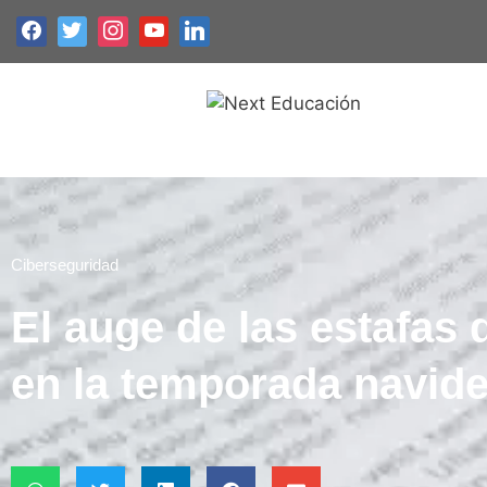
Ciberseguridad
El auge de las estafas 
en la temporada navid