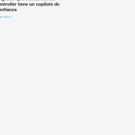
ontroller tiene un copiloto de
onfianza
er más »