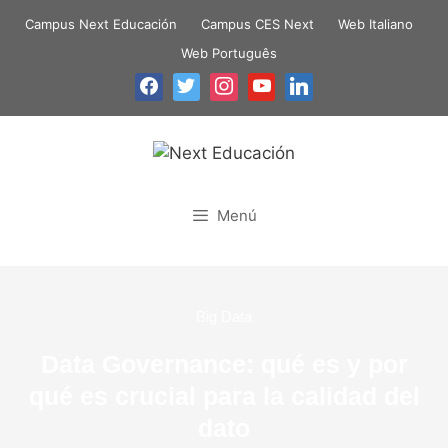
Campus Next Educación
Campus CES Next
Web Italiano
Web Português
Menú
Big Data
Data Governance: qué es y por
qué es crucial para la calidad del
dato