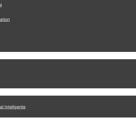
l
ation
al Inteligente