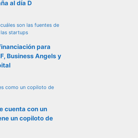
ña al día D
financiación para
FF, Business Angels y
ital
ue cuenta con un
iene un copiloto de