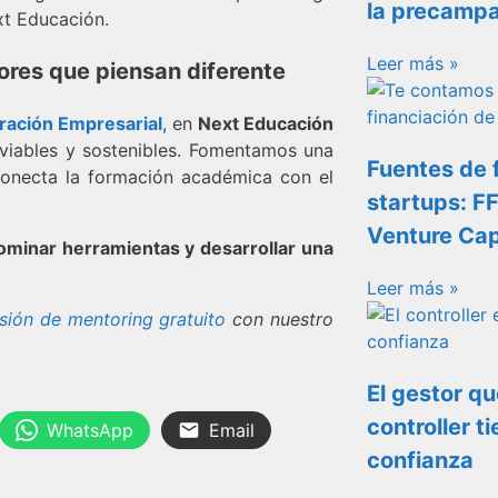
la precampa
xt Educación.
Leer más »
res que piensan diferente
eración Empresarial
, en
Next Educación
viables y sostenibles. Fomentamos una
Fuentes de 
 conecta la formación académica con el
startups: F
Venture Cap
minar herramientas y desarrollar una
Leer más »
sión de mentoring gratuito
con nuestro
El gestor q
controller t
WhatsApp
Email
confianza