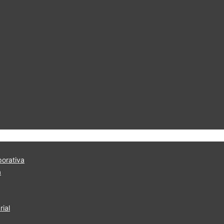
orativa
a
ial