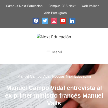
Campus Next Educación
Campus CES Next
Web Italiano
Web Português
Menú
Manuel Campo Vidal
,
Noticias Next Educación
Manuel Campo Vidal entrevista al
ex primer ministro francés Manuel
Valls