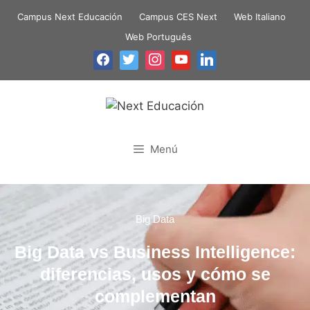
Campus Next Educación
Campus CES Next
Web Italiano
Web Português
Menú
Big Data
Big Data vs Business Intelligence:
diferencias, usos y cómo se
complementan