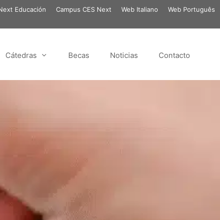
ext Educación
Campus CES Next
Web Italiano
Web Português
Cátedras
Becas
Noticias
Contacto