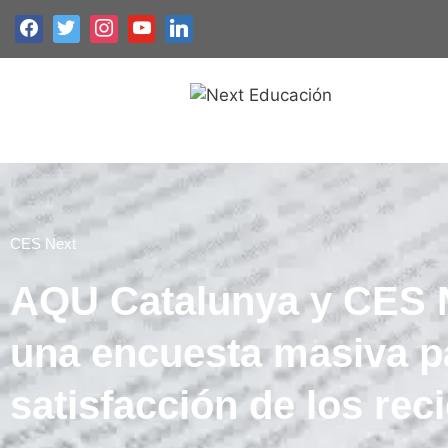
CES Next
AQU Catalunya y CES 
una encuesta masiva pa
satisfacción de los reci