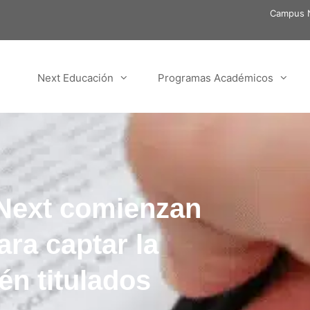
Campus N
Next Educación
Programas Académicos
Next comienzan
ra captar la
én titulados