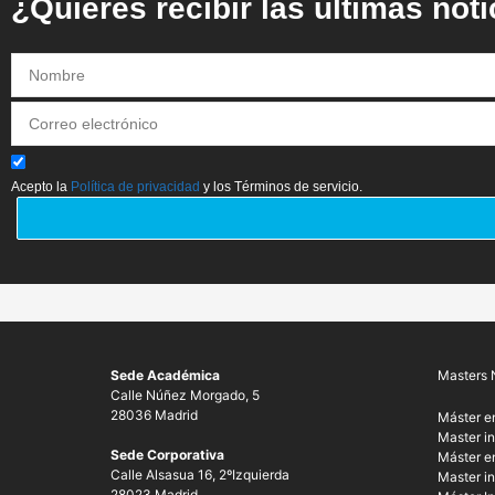
¿Quieres recibir las últimas not
Acepto la
Política de privacidad
y los Términos de servicio.
Sede Académica
Masters 
Calle Núñez Morgado, 5
28036 Madrid
Máster e
Master in
Sede Corporativa
Máster en
Calle Alsasua 16, 2ºIzquierda
Master in
28023 Madrid