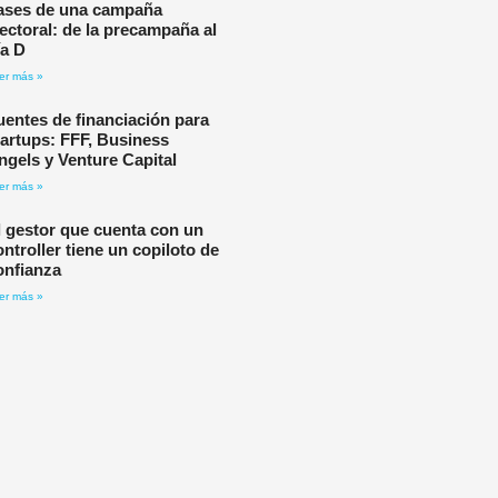
ases de una campaña
lectoral: de la precampaña al
ía D
er más »
uentes de financiación para
tartups: FFF, Business
ngels y Venture Capital
er más »
l gestor que cuenta con un
ontroller tiene un copiloto de
onfianza
er más »