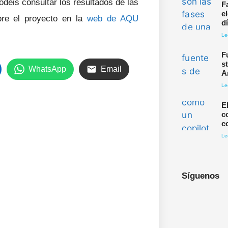
déis consultar los resultados de las
F
e
bre el proyecto en la
web de AQU
d
Le
F
s
WhatsApp
Email
A
Le
E
c
c
Le
Síguenos