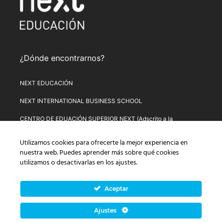
¿Dónde encontrarnos?
NEXT EDUCACIÓN
NEXT INTERNATIONAL BUSINESS SCHOOL
CENTRO DE EDUACIÓN SUPERIOR NEXT (Adscrito a la
Universitat de Lleida)
Utilizamos cookies para ofrecerte la mejor experiencia en
PLATAFORMA DE FORMACIÓN NEXT
nuestra web. Puedes aprender más sobre qué cookies
utilizamos o desactivarlas en los
ajustes
.
Aviso Legal
–
Política de Privacidad
–
Términos y condiciones de
compra
–
Política de Precios
–
Normativa de Next Educación
–
Formulario de Desistimiento
Aceptar
© Copyright 2026 Next Educación, S.L. | CIF: B-67803114 |
Ajustes
Todos los derechos reservados | C/ Alsasua, 16. 28023