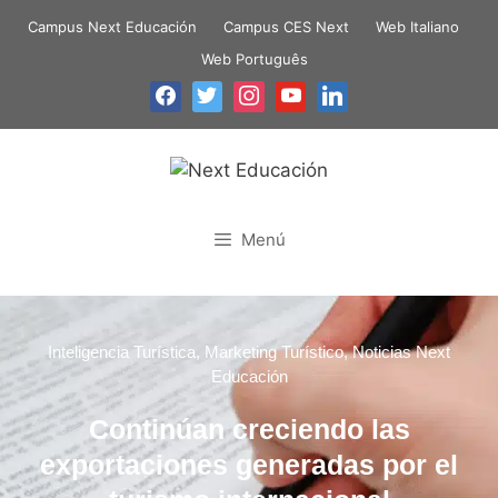
Campus Next Educación
Campus CES Next
Web Italiano
Web Português
Menú
Inteligencia Turística
,
Marketing Turístico
,
Noticias Next
Educación
Continúan creciendo las
exportaciones generadas por el