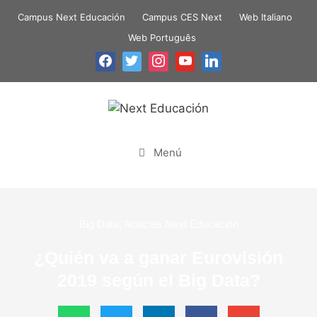
Campus Next Educación
Campus CES Next
Web Italiano
Web Português
Menú
Big Data
,
Noticias Next Educación
¿Quién va a ganar Eurovisión
2019 según el Big Data?