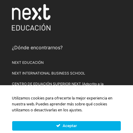
¿Dónde encontrarnos?
NEXT EDUCACIÓN
NEXT INTERNATIONAL BUSINESS SCHOOL
CENTRO DE EDUACIÓN SUPERIOR NEXT (Adscrito a la
Universitat de Lleida)
Utilizamos cookies para ofrecerte la mejor experiencia en
PLATAFORMA DE FORMACIÓN NEXT
nuestra web. Puedes aprender más sobre qué cookies
utilizamos o desactivarlas en los
ajustes
.
Aviso Legal
–
Política de Privacidad
–
Términos y condiciones de
compra
–
Política de Precios
–
Normativa de Next Educación
–
Formulario de Desistimiento
Aceptar