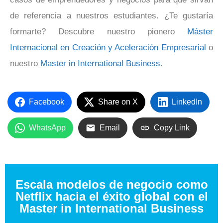
de referencia a nuestros estudiantes. ¿Te gustaría
formarte? Descubre nuestro pionero
Máster
Internacional en Creación y Aceleración Empresarial
o
nuestro
Master in International Business
.
Facebook
Share on X
LinkedIn
WhatsApp
Email
Copy Link
Escala modelos de negocio como
Netflix hacia el éxito global con el
Master in International Business