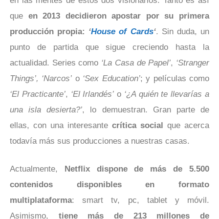
en las mentes de estos dos visionarios. Tanto es así
que
en 2013 decidieron apostar por su primera
producción propia:
‘
House of Cards
‘
. Sin duda, un
punto de partida que sigue creciendo hasta la
actualidad. Series como
‘La Casa de Papel’
,
‘Stranger
Things’, ‘Narcos’
o
‘Sex Education’
; y películas como
‘El Practicante’
,
‘El Irlandés’
o
‘¿A quién te llevarías a
una isla desierta?’
, lo demuestran. Gran parte de
ellas, con una interesante
crítica social
que acerca
todavía más sus producciones a nuestras casas.
Actualmente,
Netflix dispone de más de 5.500
contenidos disponibles en formato
multiplataforma
: smart tv, pc, tablet y móvil.
Asimismo,
tiene más de 213 millones de