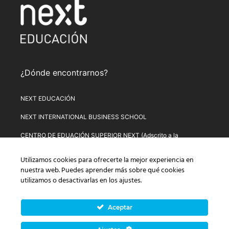
¿Dónde encontrarnos?
NEXT EDUCACIÓN
NEXT INTERNATIONAL BUSINESS SCHOOL
CENTRO DE EDUACIÓN SUPERIOR NEXT (Adscrito a la
Universitat de Lleida)
Utilizamos cookies para ofrecerte la mejor experiencia en
PLATAFORMA DE FORMACIÓN NEXT
nuestra web. Puedes aprender más sobre qué cookies
utilizamos o desactivarlas en los
ajustes
.
Aviso Legal
–
Política de Privacidad
–
Términos y condiciones de
compra
–
Política de Precios
–
Normativa de Next Educación
–
Formulario de Desistimiento
Aceptar
© Copyright 2026 Next Educación, S.L. | CIF: B-67803114 |