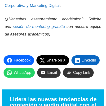
Corporativa y Marketing Digital
.
(¿Necesitas asesoramiento académico? Solicita
una
sesión de mentoring gratuito
con nuestro equipo
de asesores académicos)
Facebook
Share on X
LinkedIn
WhatsApp
Email
Copy Link
Lidera las nuevas tendencias de
contenido y audio digital con el