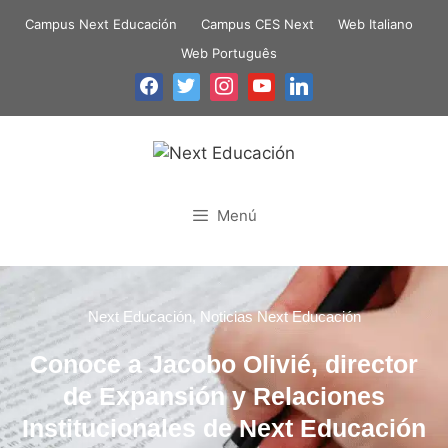
Campus Next Educación
Campus CES Next
Web Italiano
Web Português
Menú
Next Educación
,
Noticias Next Educación
Conoce a Jacobo Olivié, director
de Expansión y Relaciones
Institucionales de Next Educación