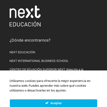
¿Dónde encontrarnos?
NEXT EDUCACIÓN
NEXT INTERNATIONAL BUSINESS SCHOOL
CENTRO DE EDUACIÓN SUPERIOR NEXT (Adscrito a la
Universitat de Lleida)
Utilizamos cookies para ofrecerte la mejor experiencia en
PLATAFORMA DE FORMACIÓN NEXT
nuestra web. Puedes aprender más sobre qué cookies
utilizamos o desactivarlas en los
ajustes
.
Aviso Legal
–
Política de Privacidad
–
Términos y condiciones de
compra
–
Política de Precios
–
Normativa de Next Educación
–
Formulario de Desistimiento
Aceptar