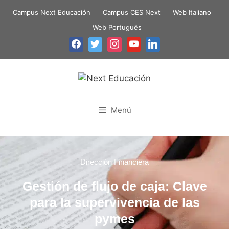
Campus Next Educación
Campus CES Next
Web Italiano
Web Português
Menú
Dirección Financiera
Gestión de flujo de caja: Clave
para la supervivencia de las
pymes