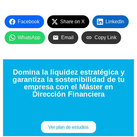
Facebook
Share on X
LinkedIn
WhatsApp
Email
Copy Link
Domina la liquidez estratégica y
garantiza la sostenibilidad de tu
empresa con el Máster en
Dirección Financiera
Ver plan de estudios