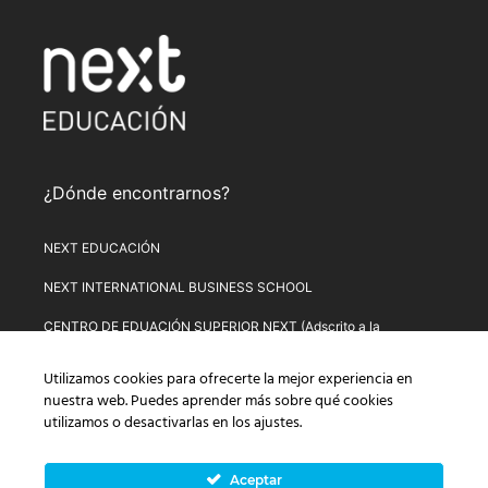
¿Dónde encontrarnos?
NEXT EDUCACIÓN
NEXT INTERNATIONAL BUSINESS SCHOOL
CENTRO DE EDUACIÓN SUPERIOR NEXT (Adscrito a la
Universitat de Lleida)
Utilizamos cookies para ofrecerte la mejor experiencia en
PLATAFORMA DE FORMACIÓN NEXT
nuestra web. Puedes aprender más sobre qué cookies
utilizamos o desactivarlas en los
ajustes
.
Aviso Legal
–
Política de Privacidad
–
Términos y condiciones de
compra
–
Política de Precios
–
Normativa de Next Educación
–
Formulario de Desistimiento
Aceptar