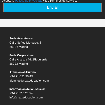
Acepto la
Política de privacidad
y los Términos de servicio.
Enviar
Sede Académica
Calle Núñez Morgado, 5
28036 Madrid
Sede Corporativa
Calle Alsasua 16, 2ºIzquierda
28023 Madrid
Atención al Alumno:
+34 91 022 96 49
alumnos@nexteducacion.com
Información de la Escuela:
+34 91 710 20 54
info@nexteducacion.com