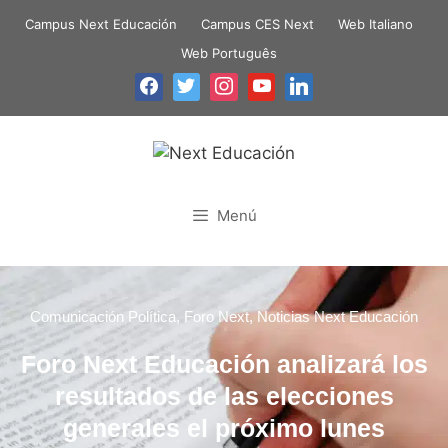
Campus Next Educación
Campus CES Next
Web Italiano
Web Português
Menú
Comunicación Política
,
Foro Next
,
Noticias Next Educación
Foro Next Educación analizará los
resultados de las elecciones
generales el próximo lunes