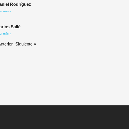
aniel Rodríguez​
er más »
arlos Sallé
er más »
Anterior
Siguiente »