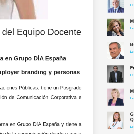
Le
M
Le
 del Equipo Docente
B
Le
na en Grupo DÍA España
F
mployer branding y personas
Le
aciones Públicas, tiene un Posgrado
M
ión de Comunicación Corporativa e
Le
G
Q
erna en Grupo DíA España y tiene a
Le
seño de la comunicación desde y hacia