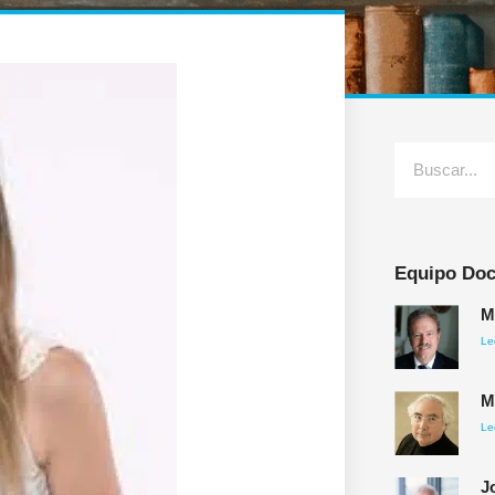
Equipo Doc
M
Le
M
Le
J