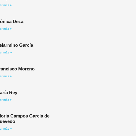
er más »
ónica Deza
er más »
elarmino García​
er más »
rancisco Moreno
er más »
aría Rey
er más »
loria Campos García de
uevedo
er más »