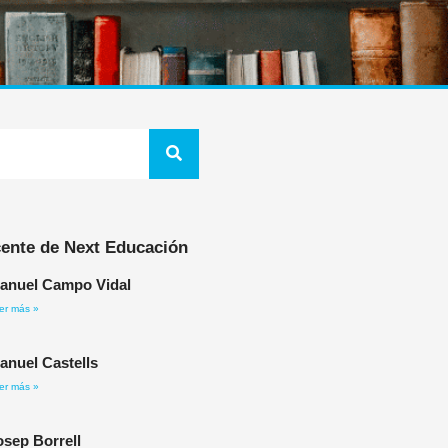
ente de Next Educación
anuel Campo Vidal
er más »
anuel Castells
er más »
osep Borrell