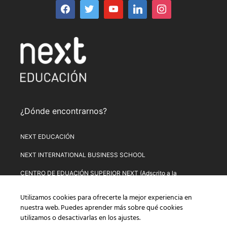
¿Dónde encontrarnos?
NEXT EDUCACIÓN
NEXT INTERNATIONAL BUSINESS SCHOOL
CENTRO DE EDUACIÓN SUPERIOR NEXT (Adscrito a la
Universitat de Lleida)
Utilizamos cookies para ofrecerte la mejor experiencia en
PLATAFORMA DE FORMACIÓN NEXT
nuestra web. Puedes aprender más sobre qué cookies
utilizamos o desactivarlas en los
ajustes
.
Aviso Legal
–
Política de Privacidad
–
Términos y condiciones de