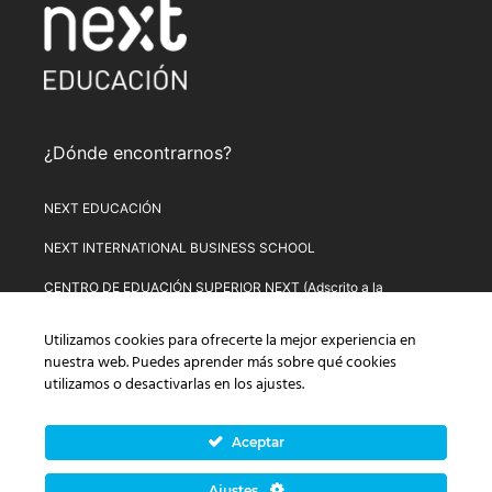
¿Dónde encontrarnos?
NEXT EDUCACIÓN
NEXT INTERNATIONAL BUSINESS SCHOOL
CENTRO DE EDUACIÓN SUPERIOR NEXT (Adscrito a la
Universitat de Lleida)
Utilizamos cookies para ofrecerte la mejor experiencia en
PLATAFORMA DE FORMACIÓN NEXT
nuestra web. Puedes aprender más sobre qué cookies
utilizamos o desactivarlas en los
ajustes
.
Aviso Legal
–
Política de Privacidad
–
Términos y condiciones de
compra
–
Política de Precios
–
Normativa de Next Educación
–
Formulario de Desistimiento
Aceptar
© Copyright 2026 Next Educación, S.L. | CIF: B-67803114 |
Ajustes